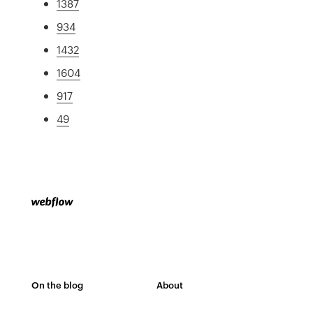
1387
934
1432
1604
917
49
On the blog
About