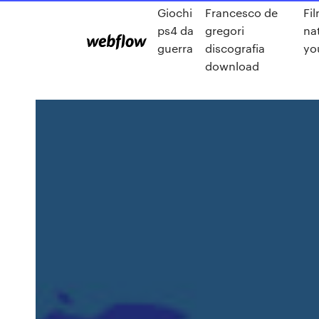
Giochi
Francesco de
Fi
ps4 da
gregori
na
guerra
discografia
yo
download