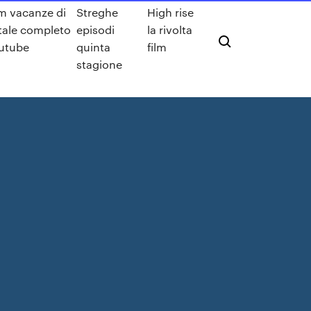
lm vacanze di
Streghe
High rise
tale completo
episodi
la rivolta
utube
quinta
film
stagione